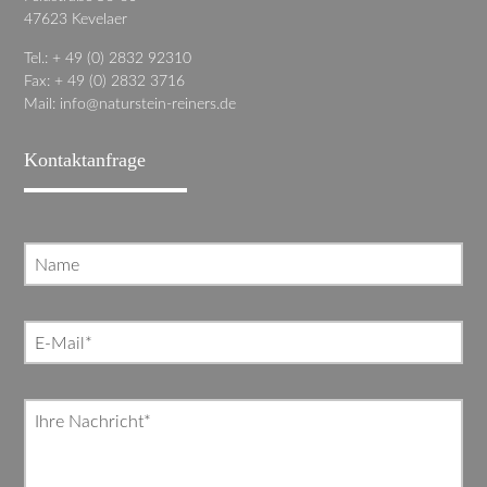
47623 Kevelaer
Tel.: + 49 (0) 2832 92310
Fax: + 49 (0) 2832 3716
Mail:
info@naturstein-reiners.de
Kontaktanfrage
Name
Pflichtfeld
E-Mail
*
Pflichtfeld
Ihre Nachricht
*